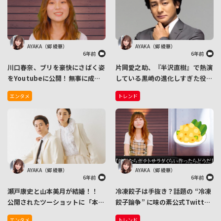
AYAKA（郷 綾華）
AYAKA（郷 綾華）
6年前
6年前
川口春奈、ブリを豪快にさばく姿
片岡愛之助、『半沢直樹』で熱演
をYoutubeに公開！無事に成功
している黒崎の進化しすぎた役職
するもキッチンが血だらけで「殺
名にツッコミ「長すぎやろっ」
エンタメ
トレンド
人現場みたい」になる
AYAKA（郷 綾華）
AYAKA（郷 綾華）
6年前
6年前
瀬戸康史と山本美月が結婚！！
冷凍餃子は手抜き？話題の “冷凍
公開されたツーショットに「本当
餃子論争” に味の素公式Twitter
に美男美女過ぎ」と大反響
が温かいコメント「冷凍餃子を使
エンタメ
トレンド