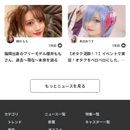
メスポットを紹介します
ファッションについて語ります
櫻井 もも
眞白ありす
5年前
5年前
福岡出身のフリーモデル櫻井もも
【オタク泥酔！？】イベントで実
さん、過去～現在～未来を語る
証！オタクをベロベロにした、あ
りす必殺カクテルの作り方
もっとニュースを見る
カテゴリ
ニュース一覧
特集一覧
トレンド
新着
キャスター一覧
美容
オススメ