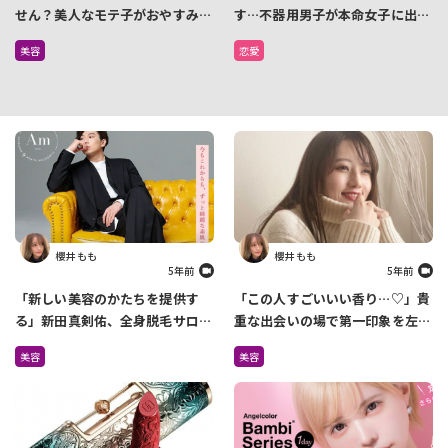
せん？美人なモテ子がおやすみ前
す…不器用男子が本命女子に出し
に欠かさずやる１分習慣で美しさ
てるベタ惚れサインを教えちゃい
美容
恋愛
を磨きましょう♡
ます
櫻井 もも
櫻井 もも
5年前
5年前
「新しい美容のかたちを提供す
「この人すごいいい香り…♡」貴
る」新田真剣佑、全身脱毛サロン
重な出会いの場で第一印象を左右
を4月に2店舗オープン
しているのは『香り』だった
美容
美容