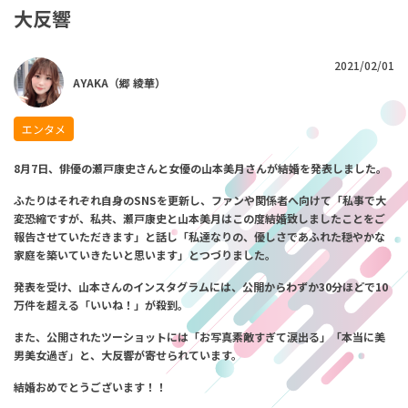
大反響
2021/02/01
AYAKA（郷 綾華）
エンタメ
8
月7日、俳優の瀬戸康史さんと
女優の山本美月さんが結婚を発表しました。
ふたりはそれぞれ自身のSNSを更新し、ファンや関係者へ向けて
「私事で大
変恐縮ですが、私共、瀬戸康史と山本美月は
この度結婚致しましたことをご
報告させていただきます」と話し
「私達なりの、優しさであふれた穏やかな
家庭を築いていきたいと思います」とつづりました。
発表を受け、山本さんのインスタグラムには、
公開からわずか30分ほどで10
万件を超える「いいね！」が殺到。
また、公開されたツーショットには
「お写真素敵すぎて涙出る」
「本当に美
男美女過ぎ」と、大反響が寄せられています。
結婚おめでとうございます！！