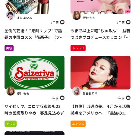
池永 あいみ
櫻井 もも
5年前
5年前
圧倒的芸術！ “彫刻リップ” で話
今まで以上に瞳“ちゅるん” 益若
題の中国コスメ『花西子』（ファ
つばさプロデュースカラコン『バ
ーシーズ）が日本上陸！
ンビシリーズ』がリニューアル
美容
トレンド
Amazonで先行販売中
櫻井 もも
眞白ありす
5年前
5年前
サイゼリヤ、コロナ収束後も22
【移住】渡辺直美、４月から活動
時の営業取りやめ 客足見込めず
拠点をアメリカへ 「最強のエン
ターテイナーになれるように」
グルメ
エンタメ