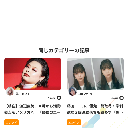
同じカテゴリーの記事
眞白ありす
釘町みやび
5年前
5年前
【移住】渡辺直美、４月から活動
藤田ニコル、仮免一発取得！学科
拠点をアメリカへ 「最強のエン
試験２回連続落ちも諦めず「色ん
ターテイナーになれるように」
な人に無理だよって言われたけ
エンタメ
エンタメ
ど」