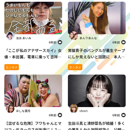
池永 あいみ
あんりあんな
6年前
6年前
「ここが私のアナザースカイ」女
常盤貴子のバングルが養生テープ
優・本田翼、電車に乗って吉祥寺
にしか見えないと話題に 本人の
を堂々とぶらぶらする姿にファン
さすがの切り返しにファン爆笑
エンタメ
エンタメ
がざわつく
ほしな葉月
shiori
6年前
6年前
【混ぜるな危険】フワちゃんとマ
生田斗真と清野菜名が結婚！多く
ツコ・デラックスが友達に！？２
の著名人から祝福相次ぐ 父親役