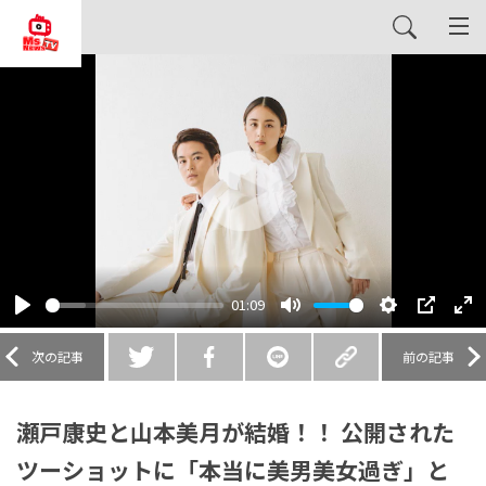
Play
01:09
Play
Mute
Settings
PIP
En
fu
次の記事
前の記事
瀬戸康史と山本美月が結婚！！ 公開された
ツーショットに「本当に美男美女過ぎ」と