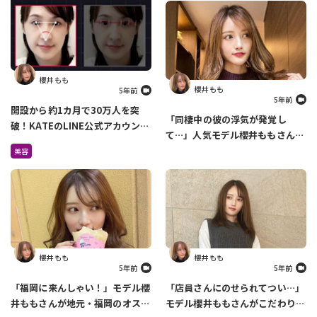
櫻井 もも
櫻井 もも
5年前
5年前
開設から約1カ月で30万人を突
「同棲中の彼の浮気が発覚し
破！KATEのLINE公式アカウント
て…」人気モデル櫻井ももさんが
でできるメイク診断がすごすぎ
過去の恋愛について語ります
美容
る！
櫻井 もも
櫻井 もも
5年前
5年前
「福岡に来んしゃい！」モデル櫻
「店員さんにのせられてつい…」
井ももさんが地元・福岡のオスス
モデル櫻井ももさんがこだわりの