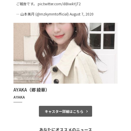
ご報告です。
pic.twitter.com/i8BiwkYjT2
— 山本美月 (@mzkymmtofficial)
August 7, 2020
AYAKA（郷 綾華）
AYAKA
キャスター詳細はこちら
あなたにオススメのニュース