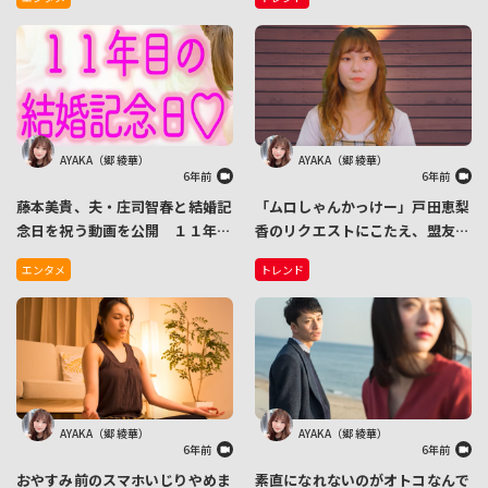
うことは『手抜き』ではなく『
〇〇抜き』！」
AYAKA（郷 綾華）
AYAKA（郷 綾華）
6年前
6年前
藤本美貴、夫・庄司智春と結婚記
「ムロしゃんかっけー」戸田恵梨
念日を祝う動画を公開 １１年経
香のリクエストにこたえ、盟友ム
っても変わらないラブラブっぷり
ロツヨシから Twitterトレンド
エンタメ
トレンド
を見せつける
インのプレゼント
AYAKA（郷 綾華）
AYAKA（郷 綾華）
6年前
6年前
おやすみ前のスマホいじりやめま
素直になれないのがオトコなんで