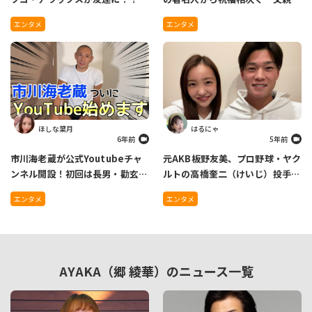
ショット公開でネットには新たな
演じた佐藤二朗「父からのお願い
エンタメ
エンタメ
友情を期待する声
だ。幸せになりなさい。」
ほしな葉月
はるにゃ
6年前
5年前
市川海老蔵が公式Youtubeチャ
元AKB板野友美、プロ野球・ヤク
ンネル開設！初回は長男・勸玄く
ルトの高橋奎二（けいじ）投手と
んからの質問コーナーでほっこり
の結婚を発表！祝福の声の一方
エンタメ
エンタメ
で、あの芸人に注目も…
AYAKA（郷 綾華）のニュース一覧