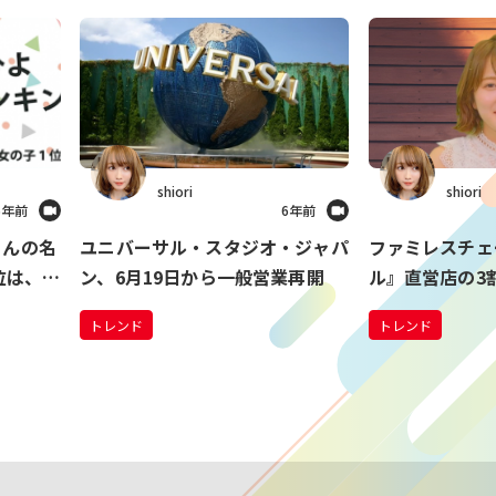
shiori
shiori
6年前
6年前
ゃんの名
ユニバーサル・スタジオ・ジャパ
ファミレスチェ
位は、男
ン、6月19日から一般営業再開
ル』直営店の3割
の子「陽
舗を順次閉店 
トレンド
トレンド
名前
売上減少のため