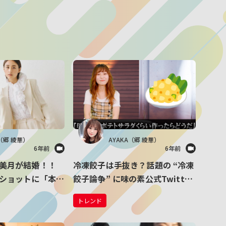
A（郷 綾華）
AYAKA（郷 綾華）
6年前
6年前
美月が結婚！！
冷凍餃子は手抜き？話題の “冷凍
ショットに「本当
餃子論争” に味の素公式Twitter
」と大反響
が温かいコメント「冷凍餃子を使
トレンド
うことは『手抜き』ではなく『
〇〇抜き』！」