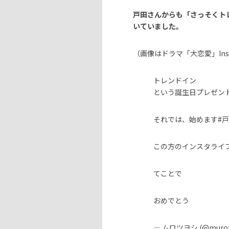
戸田さんからも
「さっそくト
いていました。
（画像は
ドラマ「大恋愛」Inst
トレンドイン
という誕生日プレゼン
それでは、始めます
#
この方のインスタライ
てことで
おめでとう
— ムロツヨシ (@murots