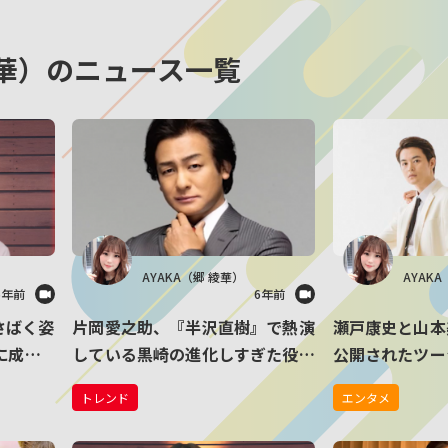
 綾華）のニュース一覧
AYAKA（郷 綾華）
AYAK
6年前
6年前
さばく姿
片岡愛之助、『半沢直樹』で熱演
瀬戸康史と山本
事に成功
している黒崎の進化しすぎた役職
公開されたツー
けで「殺
名にツッコミ「長すぎやろっ」
に美男美女過ぎ
トレンド
エンタメ