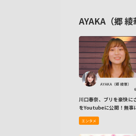
AYAKA（郷
AYAKA（郷 綾華）
川口春奈、ブリを豪快に
をYoutubeに公開！無
するもキッチンが血だら
エンタメ
人現場みたい」になる