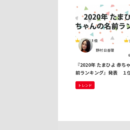
野村 日香理
『2020年 たまひよ 赤ち
前ランキング』発表 １
の子「蓮」3年連続 女
トレンド
葵」5年連続 急上昇した
は…