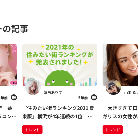
ーの記事
眞白ありす
山本 る
5年前
5年前
” 益
『住みたい街ランキング2021 関
「大きすぎて口
ラコン
東版』横浜が4年連続の1位 躍
ギリスの女性がA
ニューア
進したのは、地元愛が目覚めた意
円で購入した人
トレンド
トレンド
外なあの街？
全世界の人に笑