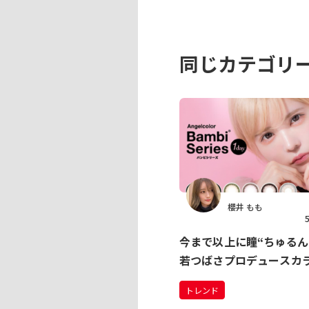
同じカテゴリ
櫻井 もも
今まで以上に瞳“ちゅるん
若つばさプロデュースカ
『バンビシリーズ』がリ
トレンド
ル