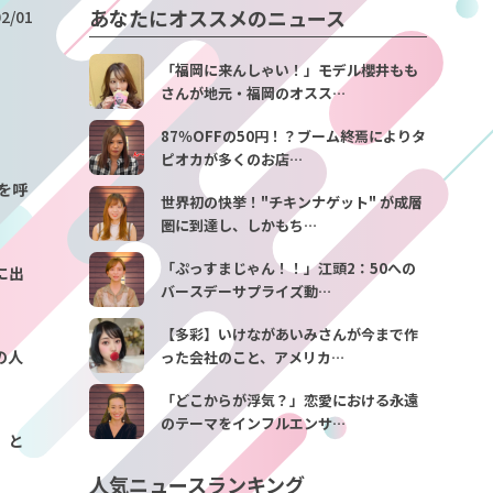
あなたにオススメのニュース
2/01
「福岡に来んしゃい！」モデル櫻井もも
さんが地元・福岡のオスス…
87％OFFの50円！？ブーム終焉によりタ
ピオカが多くのお店…
を呼
世界初の快挙！"チキンナゲット" が成層
圏に到達し、しかもち…
「ぷっすまじゃん！！」江頭2：50への
に出
バースデーサプライズ動…
【多彩】いけながあいみさんが今まで作
の人
った会社のこと、アメリカ…
「どこからが浮気？」恋愛における永遠
のテーマをインフルエンサ…
」と
人気ニュースランキング