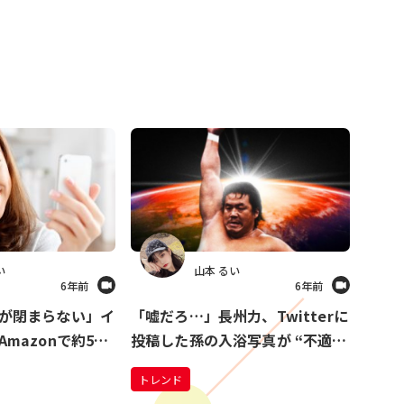
い
山本 るい
6年前
6年前
が閉まらない」イ
「嘘だろ…」長州力、Twitterに
mazonで約500
投稿した孫の入浴写真が “不適切
工歯をつけたら…
表現” で削除 さらには、ハッシ
トレンド
いを届ける結果に
ュタグを間違えて…