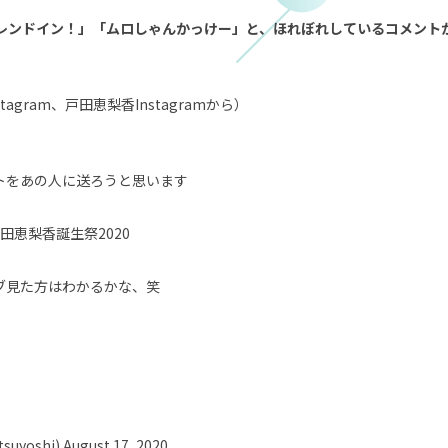
レンドイン！」「ムロしゃんかっけー」と、ほれぼれしているコメント
agram
、
戸田恵梨香Instagram
から）
トをあの人に送ろうと思います
戸田恵梨香誕生祭2020
ブ見た方はわかるかな、笑
uyoshi)
August 17, 2020