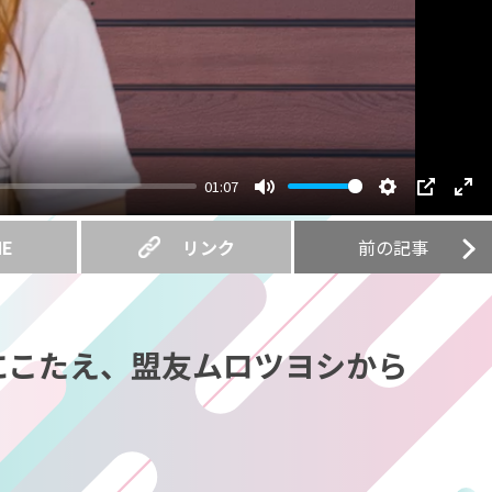
01:07
Mute
Settings
PIP
Ent
ful
NE
リンク
前の記事
にこたえ、盟友ムロツヨシから