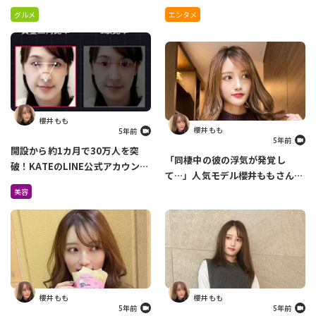
ターテイナーになれるように」
グルメ
エンタメ
櫻井 もも
櫻井 もも
5年前
5年前
開設から約1カ月で30万人を突
「同棲中の彼の浮気が発覚し
破！KATEのLINE公式アカウント
て…」人気モデル櫻井ももさんが
でできるメイク診断がすごすぎ
過去の恋愛について語ります
美容
る！
櫻井 もも
櫻井 もも
5年前
5年前