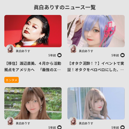
眞白ありすのニュース一覧
眞白ありす
眞白ありす
5年前
5年前
【移住】渡辺直美、４月から活動
【オタク泥酔！？】イベントで実
拠点をアメリカへ 「最強のエン
証！オタクをベロベロにした、あ
ターテイナーになれるように」
りす必殺カクテルの作り方
エンタメ
眞白ありす
眞白ありす
5年前
5年前