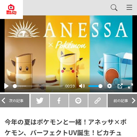
Play
00:59
Play
Mute
Settings
PIP
En
fu
次の記事
前の記事
今年の夏はポケモンと一緒！アネッサ×ポ
ケモン、パーフェクトUV誕生！ピカチュ