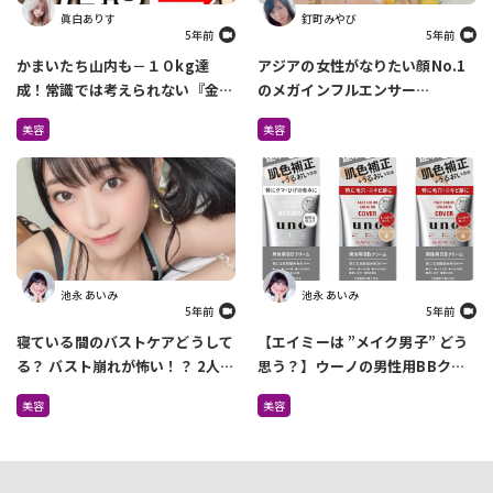
眞白ありす
釘町みやび
5年前
5年前
かまいたち山内も－１０kg達
アジアの女性がなりたい顔No.1
成！常識では考えられない『金森
のメガインフルエンサー
式ダイエット』って知ってる？
taeri（テリ） プロデュースの韓
美容
美容
国発コスメブランド 『CILY』が
店頭販売スタート
池永 あいみ
池永 あいみ
5年前
5年前
寝ている間のバストケアどうして
【エイミーは ”メイク男子” どう
る？ バスト崩れが怖い！？ 2人に
思う？】ウーノの男性用BBクリ
1人が「寝る時もブラジャー」派
ーム 『フェイスカラークリエイ
美容
美容
らしい
ター』シリーズが累計出荷個数
100万個を突破！