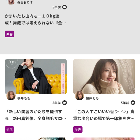
眞白ありす
5年前
かまいたち山内も－１０kg達
成！常識では考えられない『金森
式ダイエット』って知ってる？
美容
櫻井 もも
櫻井 もも
5年前
5年前
「新しい美容のかたちを提供す
「この人すごいいい香り…♡」貴
る」新田真剣佑、全身脱毛サロン
重な出会いの場で第一印象を左右
を4月に2店舗オープン
しているのは『香り』だった
美容
美容