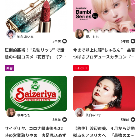
池永 あいみ
櫻井 もも
5年前
5年前
圧倒的芸術！ “彫刻リップ” で話
今まで以上に瞳“ちゅるん” 益若
題の中国コスメ『花西子』（ファ
つばさプロデュースカラコン『バ
ーシーズ）が日本上陸！
ンビシリーズ』がリニューアル
美容
トレンド
Amazonで先行販売中
櫻井 もも
眞白ありす
5年前
5年前
サイゼリヤ、コロナ収束後も22
【移住】渡辺直美、４月から活動
時の営業取りやめ 客足見込めず
拠点をアメリカへ 「最強のエン