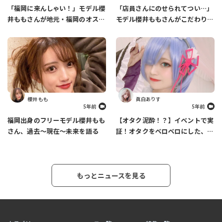
「福岡に来んしゃい！」モデル櫻
「店員さんにのせられてつい…」
井ももさんが地元・福岡のオスス
モデル櫻井ももさんがこだわりの
メスポットを紹介します
ファッションについて語ります
櫻井 もも
眞白ありす
5年前
5年前
福岡出身のフリーモデル櫻井もも
【オタク泥酔！？】イベントで実
さん、過去～現在～未来を語る
証！オタクをベロベロにした、あ
りす必殺カクテルの作り方
もっとニュースを見る