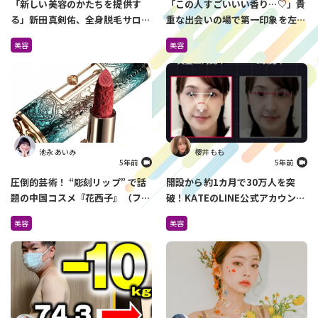
「新しい美容のかたちを提供す
「この人すごいいい香り…♡」貴
る」新田真剣佑、全身脱毛サロン
重な出会いの場で第一印象を左右
を4月に2店舗オープン
しているのは『香り』だった
美容
美容
池永 あいみ
櫻井 もも
5年前
5年前
圧倒的芸術！ “彫刻リップ” で話
開設から約1カ月で30万人を突
題の中国コスメ『花西子』（ファ
破！KATEのLINE公式アカウント
ーシーズ）が日本上陸！
でできるメイク診断がすごすぎ
美容
美容
Amazonで先行販売中
る！