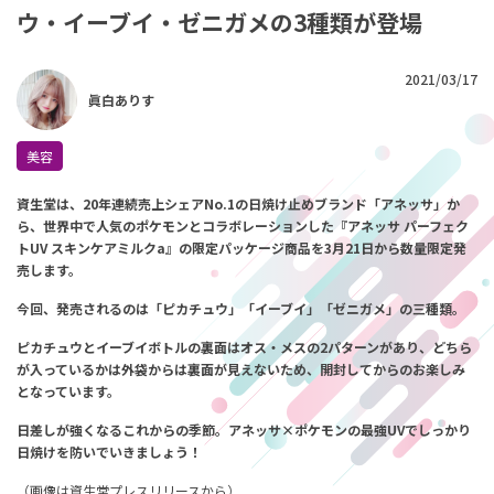
ウ・イーブイ・ゼニガメの3種類が登場
2021/03/17
眞白ありす
美容
資生堂は、20年連続売上シェアNo.1の日焼け止めブランド「アネッサ」か
ら、
世界中で人気のポケモンとコラボレーションした『
アネッサ パーフェク
トUV スキンケアミルクa』の
限定パッケージ商品を3月21日から数量限定発
売します。
今回、発売されるのは
「ピカチュウ」「イーブイ」「ゼニガメ」の三種類。
ピカチュウとイーブイボトルの裏面は
オス・メスの2パターンがあり、どちら
が入っているかは外袋からは裏面が見えないため、
開封してからのお楽しみ
となっています。
日差しが強くなるこれからの季節。
アネッサ×ポケモンの最強UVでしっかり
日焼けを防いでいきましょう！
（画像は
資生堂プレスリリース
から）