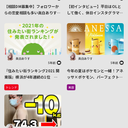
【相談DM募集中】フォロワーか
【初インタビュー】平日はOLと
らの恋愛相談も多い眞白ありすさ
して働く、休日インスタグラマー
んが自身の恋愛観を語ります
の眞白ありすさん
眞白ありす
眞白ありす
5年前
5年前
『住みたい街ランキング2021 関
今年の夏はポケモンと一緒！アネ
東版』横浜が4年連続の1位 躍
ッサ×ポケモン、パーフェクト
進したのは、地元愛が目覚めた意
UV誕生！ピカチュウ・イーブ
トレンド
美容
外なあの街？
イ・ゼニガメの3種類が登場