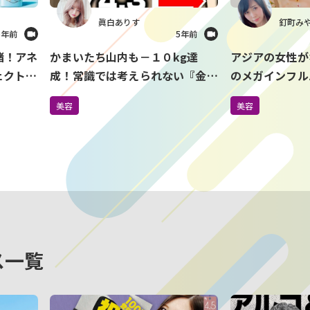
眞白ありす
釘町み
5年前
5年前
緒！アネ
かまいたち山内も－１０kg達
アジアの女性がな
ェクト
成！常識では考えられない『金森
のメガインフル
ーブ
式ダイエット』って知ってる？
taeri（テリ
美容
美容
場
国発コスメブラン
店頭販売スター
ス一覧