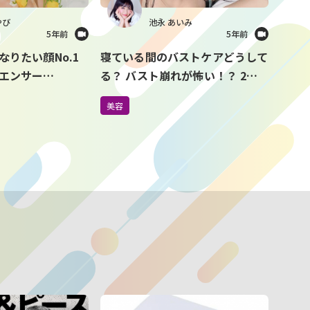
やび
池永 あいみ
5年前
5年前
りたい顔No.1
寝ている間のバストケアどうして
エンサー
る？ バスト崩れが怖い！？ 2人
） プロデュースの韓
に1人が「寝る時もブラジャー」
美容
ド 『CILY』が
派らしい
ト