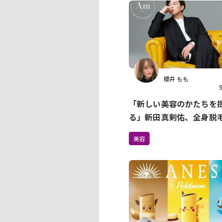
櫻井 もも
「新しい美容のかたちを
る」新田真剣佑、全身脱
を4月に2店舗オープン
美容