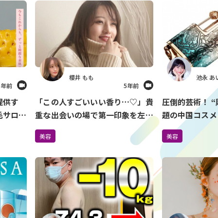
櫻井 もも
池永 あ
5年前
5年前
提供す
「この人すごいいい香り…♡」貴
圧倒的芸術！ “
毛サロン
重な出会いの場で第一印象を左右
題の中国コスメ
しているのは『香り』だった
ーシーズ）が日本
美容
美容
で先行販売中