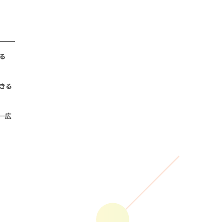
る
きる
…広