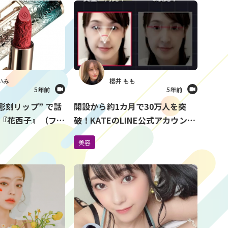
いみ
櫻井 もも
5年前
5年前
彫刻リップ” で話
開設から約1カ月で30万人を突
『花西子』（ファ
破！KATEのLINE公式アカウント
上陸！Amazon
でできるメイク診断がすごすぎ
美容
る！