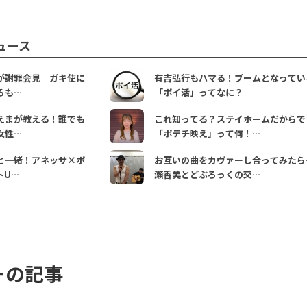
ュース
が謝罪会見 ガキ使に
有吉弘行もハマる！ブームとなってい
ろも…
「ポイ活」ってなに？
えまが教える！誰でも
これ知ってる？ステイホームだからで
女性…
「ポテチ映え」って何！…
と一緒！アネッサ×ポ
お互いの曲をカヴァーし合ってみたら
トU…
瀬香美とどぶろっくの交…
ーの記事