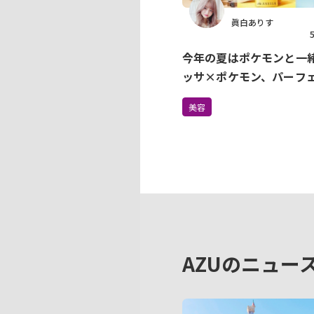
眞白ありす
今年の夏はポケモンと一
ッサ×ポケモン、パーフ
UV誕生！ピカチュウ・イ
美容
イ・ゼニガメの3種類が登
AZUのニュー