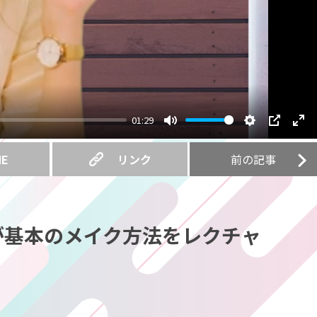
01:29
Mute
Settings
PIP
Ent
ful
NE
リンク
前の記事
が基本のメイク方法をレクチャ