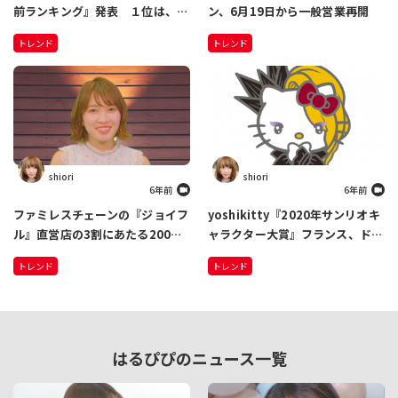
前ランキング』発表 １位は、男
ン、6月19日から一般営業再開
の子「蓮」3年連続 女の子「陽
トレンド
トレンド
葵」5年連続 急上昇した名前
は…
shiori
shiori
6年前
6年前
ファミレスチェーンの『ジョイフ
yoshikitty『2020年サンリオキ
ル』直営店の3割にあたる200店
ャラクター大賞』フランス、ドイ
舗を順次閉店 新型コロナによる
ツ、ブラジルで1位獲得 「世界
トレンド
トレンド
売上減少のため
各国でこれだけ健闘できてうれし
い」
はるぴぴのニュース一覧