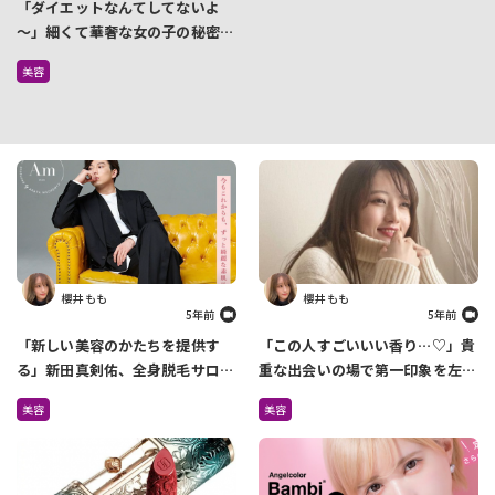
「ダイエットなんてしてないよ
～」細くて華奢な女の子の秘密…
それは、当たり前すぎてやらない
美容
ある行為にありました
櫻井 もも
櫻井 もも
5年前
5年前
「新しい美容のかたちを提供す
「この人すごいいい香り…♡」貴
る」新田真剣佑、全身脱毛サロン
重な出会いの場で第一印象を左右
を4月に2店舗オープン
しているのは『香り』だった
美容
美容