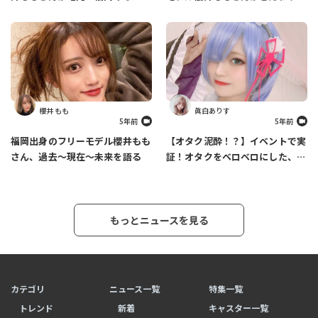
メスポットを紹介します
ファッションについて語ります
櫻井 もも
眞白ありす
5年前
5年前
福岡出身のフリーモデル櫻井もも
【オタク泥酔！？】イベントで実
さん、過去～現在～未来を語る
証！オタクをベロベロにした、あ
りす必殺カクテルの作り方
もっとニュースを見る
カテゴリ
ニュース一覧
特集一覧
トレンド
新着
キャスター一覧