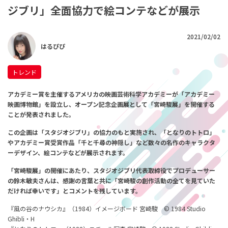
ジブリ」全面協力で絵コンテなどが展示
2021/02/02
はるぴぴ
トレンド
アカデミー賞を主催するアメリカの映画芸術科学アカデミーが「アカデミー
映画博物館」を設立し、
オープン記念企画展として
「宮崎駿展」を開催する
ことが発表されました。
この企画は「スタジオジブリ」の協力のもと実施され、
「となりのトトロ」
や
アカデミー賞受賞作品「千と千尋の神隠し」など
数々の名作のキャラクタ
ーデザイン、絵コンテなどが展示されます。
「宮崎駿展」の開催にあたり、スタジオジブリ代表取締役でプロデューサー
の鈴木敏夫さんは、
感謝の言葉と共に
「宮崎駿の創作活動の全てを見ていた
だければ幸いです」とコメントを残しています。
『風の谷のナウシカ』（1984）イメージボード 宮崎駿 © 1984 Studio
Ghibli・H