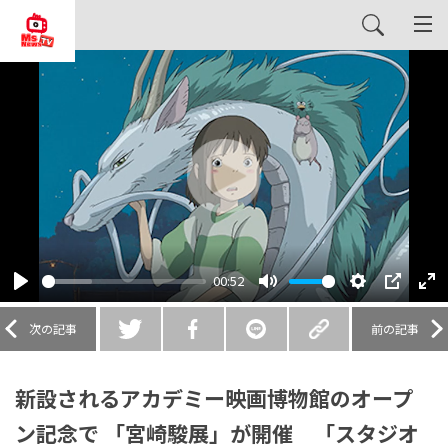
Play
00:52
Play
Mute
Settings
PIP
En
fu
次の記事
前の記事
新設されるアカデミー映画博物館のオープ
ン記念で 「宮崎駿展」が開催 「スタジオ