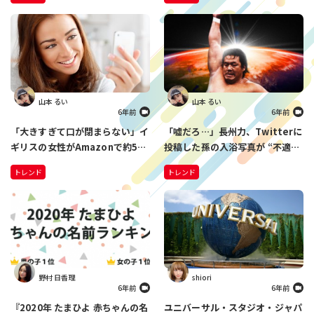
外なあの街？
山本 るい
山本 るい
6年前
6年前
「大きすぎて口が閉まらない」イ
「嘘だろ…」長州力、Twitterに
ギリスの女性がAmazonで約500
投稿した孫の入浴写真が “不適切
円で購入した人工歯をつけたら…
表現” で削除 さらには、ハッシ
トレンド
トレンド
全世界の人に笑いを届ける結果に
ュタグを間違えて…
野村 日香理
shiori
6年前
6年前
『2020年 たまひよ 赤ちゃんの名
ユニバーサル・スタジオ・ジャパ