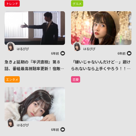
トレンド
グルメ
協力で絵コンテなどが展示
はるぴぴ
はるぴぴ
6年前
6年前
急きょ延期の『半沢直樹』第８
「嫌いじゃないんだけど…」避け
話、番組最高視聴率更新！宿敵・
られないなら上手くやろう！！あ
大和田から放たれた「おねしゃ
まり仲良くない苦手な友達と話す
エンタメ
恋愛
す」にファン大喜び
コツをお教えします
はるぴぴ
6年前