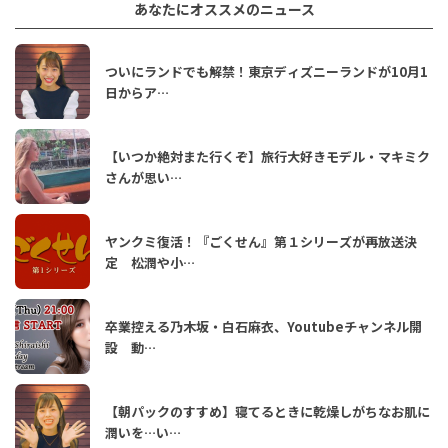
あなたにオススメのニュース
ついにランドでも解禁！東京ディズニーランドが10月1
日からア…
【いつか絶対また行くぞ】旅行大好きモデル・マキミク
さんが思い…
ヤンクミ復活！『ごくせん』第１シリーズが再放送決
定 松潤や小…
卒業控える乃木坂・白石麻衣、Youtubeチャンネル開
設 動…
【朝パックのすすめ】寝てるときに乾燥しがちなお肌に
潤いを…い…