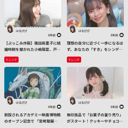
はるぴぴ
はるぴぴ
6年前
6年前
【ぶっこみ炸裂】篠田麻里子に結
理想の自分に近づく一歩になるは
婚時期を聞かれた小嶋陽菜、戸惑
ず。あなたの「すき」をシンデレ
いながらも結婚について語る
ラノートにつづって、わくわくす
トレンド
トレンド
る毎日に
はるぴぴ
はるぴぴ
6年前
6年前
新設されるアカデミー映画博物館
無印良品で「お菓子の量り売り」
のオープン記念で 「宮崎駿展」
がスタート！クッキーやチョコな
が開催 「スタジオジブリ」全面
どを食べたいだけ買えます