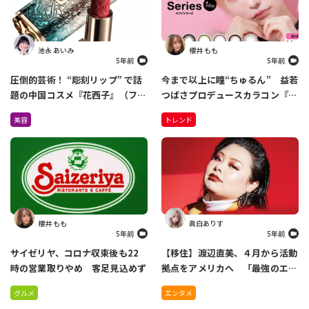
池永 あいみ
櫻井 もも
5年前
5年前
圧倒的芸術！ “彫刻リップ” で話
今まで以上に瞳“ちゅるん” 益若
題の中国コスメ『花西子』（ファ
つばさプロデュースカラコン『バ
ーシーズ）が日本上陸！
ンビシリーズ』がリニューアル
美容
トレンド
Amazonで先行販売中
櫻井 もも
眞白ありす
5年前
5年前
サイゼリヤ、コロナ収束後も22
【移住】渡辺直美、４月から活動
時の営業取りやめ 客足見込めず
拠点をアメリカへ 「最強のエン
ターテイナーになれるように」
グルメ
エンタメ