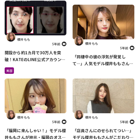
櫻井 もも
櫻井 もも
5年前
5年前
開設から約1カ月で30万人を突
「同棲中の彼の浮気が発覚し
破！KATEのLINE公式アカウント
て…」人気モデル櫻井ももさんが
でできるメイク診断がすごすぎ
過去の恋愛について語ります
美容
る！
櫻井 もも
櫻井 もも
5年前
5年前
「福岡に来んしゃい！」モデル櫻
「店員さんにのせられてつい…」
井ももさんが地元・福岡のオスス
モデル櫻井ももさんがこだわりの