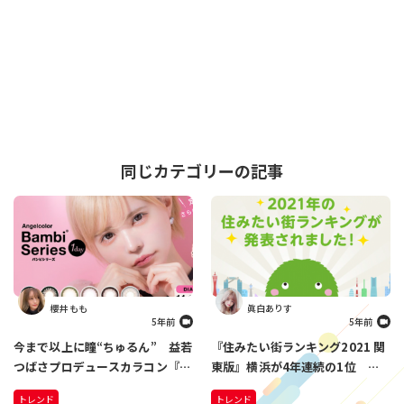
同じカテゴリーの記事
櫻井 もも
眞白ありす
5年前
5年前
今まで以上に瞳“ちゅるん” 益若
『住みたい街ランキング2021 関
つばさプロデュースカラコン『バ
東版』横浜が4年連続の1位 躍
ンビシリーズ』がリニューアル
進したのは、地元愛が目覚めた意
トレンド
トレンド