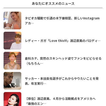
あなたにオススメのニュース
タピオカ騒動で引退の木下優樹菜、新しいInstagram
アカ…
レディー・ガガ「Love this!!!」渡辺直美のパロディ…
倉科カナ、突然のスキンヘッド姿でファンをビビらせる
（もちろん…
サッカー・本田圭佑選手がこれからやりたいことを発
表。有言実行…
【移住】渡辺直美、４月から活動拠点をアメリカへ
「最強のエン…