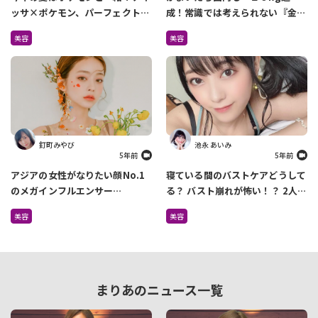
ッサ×ポケモン、パーフェクト
成！常識では考えられない『金森
UV誕生！ピカチュウ・イーブ
式ダイエット』って知ってる？
美容
美容
イ・ゼニガメの3種類が登場
釘町みやび
池永 あいみ
5年前
5年前
アジアの女性がなりたい顔No.1
寝ている間のバストケアどうして
のメガインフルエンサー
る？ バスト崩れが怖い！？ 2人に
taeri（テリ） プロデュースの韓
1人が「寝る時もブラジャー」派
美容
美容
国発コスメブランド 『CILY』が
らしい
店頭販売スタート
まりあのニュース一覧