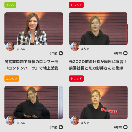
ロハ ストロベリーミックス」発
グルメ
トレンド
売
まりあ
まりあ
6年前
6年前
闇営業問題で謹慎のロンブー亮
元ZOZO前澤社長が周囲に宣言！
『ロンドンハーツ』で地上波復
前澤社長と剛力彩芽さんに復縁報
帰！
道… 一方、キャスターまりあは
エンタメ
トレンド
恋人募集宣言！？
まりあ
まりあ
6年前
6年前