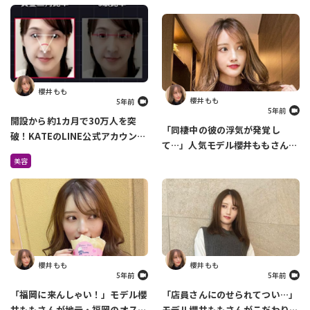
櫻井 もも
櫻井 もも
5年前
5年前
開設から約1カ月で30万人を突
「同棲中の彼の浮気が発覚し
破！KATEのLINE公式アカウント
て…」人気モデル櫻井ももさんが
でできるメイク診断がすごすぎ
過去の恋愛について語ります
美容
る！
櫻井 もも
櫻井 もも
5年前
5年前
「福岡に来んしゃい！」モデル櫻
「店員さんにのせられてつい…」
井ももさんが地元・福岡のオスス
モデル櫻井ももさんがこだわりの