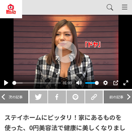
Play
01:03
Play
Mute
Settings
PIP
En
fu
次の記事
前の記事
ステイホームにピッタリ！家にあるものを
使った、0円美容法で健康に美しくなりまし