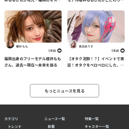
メスポットを紹介します
ファッションについて語ります
櫻井 もも
眞白ありす
5年前
5年前
福岡出身のフリーモデル櫻井もも
【オタク泥酔！？】イベントで実
さん、過去～現在～未来を語る
証！オタクをベロベロにした、あ
りす必殺カクテルの作り方
もっとニュースを見る
カテゴリ
ニュース一覧
特集一覧
トレンド
新着
キャスター一覧