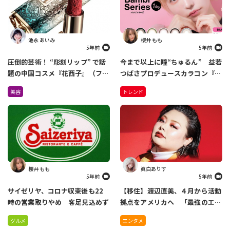
池永 あいみ
櫻井 もも
5年前
5年前
圧倒的芸術！ “彫刻リップ” で話
今まで以上に瞳“ちゅるん” 益若
題の中国コスメ『花西子』（ファ
つばさプロデュースカラコン『バ
ーシーズ）が日本上陸！
ンビシリーズ』がリニューアル
美容
トレンド
Amazonで先行販売中
櫻井 もも
眞白ありす
5年前
5年前
サイゼリヤ、コロナ収束後も22
【移住】渡辺直美、４月から活動
時の営業取りやめ 客足見込めず
拠点をアメリカへ 「最強のエン
ターテイナーになれるように」
グルメ
エンタメ