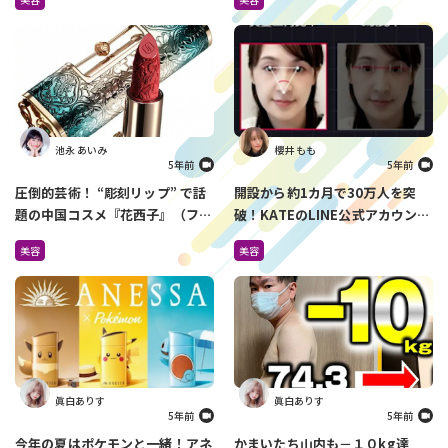
池永 あいみ
櫻井 もも
5年前
5年前
圧倒的芸術！ “彫刻リップ” で話
開設から約1カ月で30万人を突
題の中国コスメ『花西子』（ファ
破！KATEのLINE公式アカウント
ーシーズ）が日本上陸！
でできるメイク診断がすごすぎ
美容
美容
Amazonで先行販売中
る！
眞白ありす
眞白ありす
5年前
5年前
今年の夏はポケモンと一緒！アネ
かまいたち山内も－１０kg達