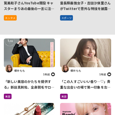
筧美和子さんYouTube開設 キャ
霊長類最強女子・吉田沙保里さん
スターまりあの最後の一言に注
がTwitterで意外な特技を披露！
目！？
キャスター・まりあも〇〇で対
エンタメ
スポーツ
抗！
櫻井 もも
櫻井 もも
5年前
5年前
「新しい美容のかたちを提供す
「この人すごいいい香り…♡」貴
る」新田真剣佑、全身脱毛サロン
重な出会いの場で第一印象を左右
を4月に2店舗オープン
しているのは『香り』だった
美容
美容