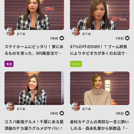
まりあ
まりあ
6年前
5年前
ステイホームにピッタリ！家にあ
87％OFFの50円！？ブーム終焉
るものを使った、0円美容法で健
によりタピオカが多くのお店で投
康に美しくなりましょう
げ売り状態…
美容
グルメ
まりあ
まりあ
6年前
6年前
コスパ最強グルメ！千葉にある居
倉科カナさんの男前な一言に酔い
酒屋のデカ盛りグルメがヤバい！
しれる…森永乳業から新商品「ミ