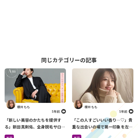
同じカテゴリーの記事
櫻井 もも
櫻井 もも
5年前
5年前
「新しい美容のかたちを提供す
「この人すごいいい香り…♡」貴
る」新田真剣佑、全身脱毛サロン
重な出会いの場で第一印象を左右
を4月に2店舗オープン
しているのは『香り』だった
美容
美容