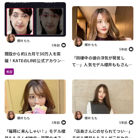
櫻井 もも
櫻井 もも
5年前
5年前
開設から約1カ月で30万人を突
「同棲中の彼の浮気が発覚し
破！KATEのLINE公式アカウント
て…」人気モデル櫻井ももさんが
でできるメイク診断がすごすぎ
過去の恋愛について語ります
美容
る！
櫻井 もも
櫻井 もも
5年前
5年前
「福岡に来んしゃい！」モデル櫻
「店員さんにのせられてつい…」
井ももさんが地元・福岡のオスス
モデル櫻井ももさんがこだわりの