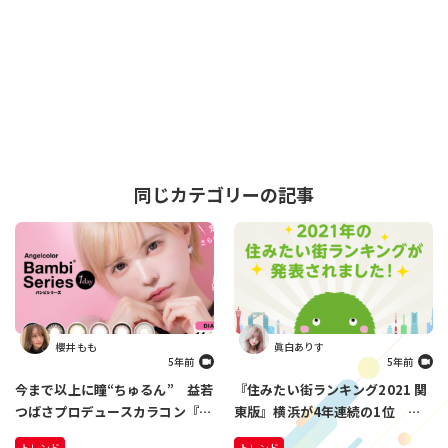
同じカテゴリーの記事
櫻井 もも
眞白ありす
5年前
5年前
今まで以上に瞳“ちゅるん” 益若
『住みたい街ランキング2021 関
つばさプロデュースカラコン『バ
東版』横浜が4年連続の1位 躍
ンビシリーズ』がリニューアル
進したのは、地元愛が目覚めた意
トレンド
トレンド