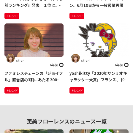
前ランキング』発表 １位は、男
ン、6月19日から一般営業再開
の子「蓮」3年連続 女の子「陽
トレンド
トレンド
葵」5年連続 急上昇した名前
は…
shiori
shiori
6年前
6年前
ファミレスチェーンの『ジョイフ
yoshikitty『2020年サンリオキ
ル』直営店の3割にあたる200店
ャラクター大賞』フランス、ドイ
舗を順次閉店 新型コロナによる
ツ、ブラジルで1位獲得 「世界
トレンド
トレンド
売上減少のため
各国でこれだけ健闘できてうれし
い」
恵美フローレンスのニュース一覧