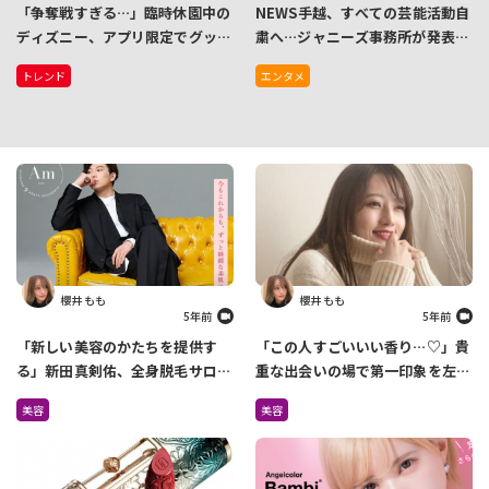
「争奪戦すぎる…」臨時休園中の
NEWS手越、すべての芸能活動自
ディズニー、アプリ限定でグッズ
粛へ…ジャニーズ事務所が発表
販売開始もアクセス集中により即
「行動に気をつけるよう伝えてき
トレンド
エンタメ
完売で落胆の声相次ぐ
たが、本人に理解させることがで
きず」
櫻井 もも
櫻井 もも
5年前
5年前
「新しい美容のかたちを提供す
「この人すごいいい香り…♡」貴
る」新田真剣佑、全身脱毛サロン
重な出会いの場で第一印象を左右
を4月に2店舗オープン
しているのは『香り』だった
美容
美容