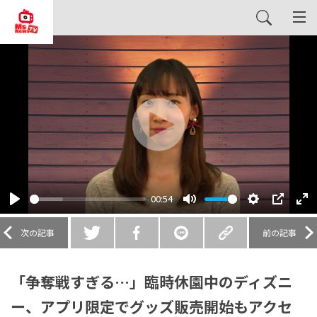
Play
00:54
Play
Mute
Settings
PIP
En
fu
次の記事
前の記事
「争奪戦すぎる…」臨時休園中のディズニ
ー、アプリ限定でグッズ販売開始もアクセ