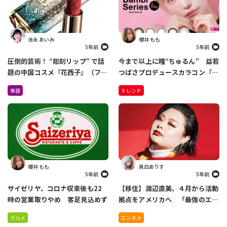
池永 あいみ
櫻井 もも
5年前
5年前
圧倒的芸術！ “彫刻リップ” で話
今まで以上に瞳“ちゅるん” 益若
題の中国コスメ『花西子』（ファ
つばさプロデュースカラコン『バ
ーシーズ）が日本上陸！
ンビシリーズ』がリニューアル
美容
トレンド
Amazonで先行販売中
櫻井 もも
眞白ありす
5年前
5年前
サイゼリヤ、コロナ収束後も22
【移住】渡辺直美、４月から活動
時の営業取りやめ 客足見込めず
拠点をアメリカへ 「最強のエン
ターテイナーになれるように」
グルメ
エンタメ