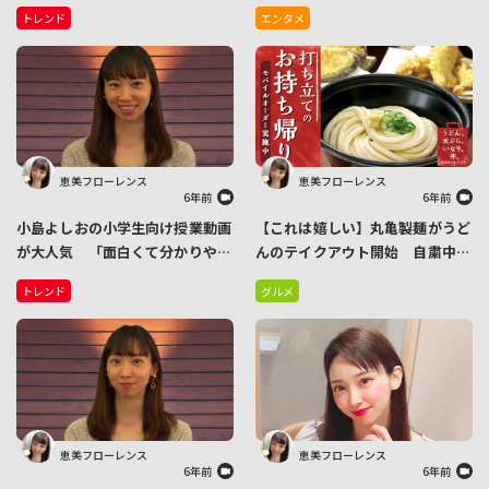
再生数でアップした全動画が数百
栗旬など大活躍のイケメンも出演
トレンド
エンタメ
万再生
恵美フローレンス
恵美フローレンス
6年前
6年前
小島よしおの小学生向け授業動画
【これは嬉しい】丸亀製麺がうど
が大人気 「面白くて分かりやす
んのテイクアウト開始 自粛中で
い！」と子供たちのアイドル的な
も家で打ち立てのうどんが楽しめ
トレンド
グルメ
芸人に
る！
恵美フローレンス
恵美フローレンス
6年前
6年前