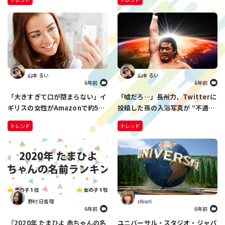
外なあの街？
山本 るい
山本 るい
6年前
6年前
「大きすぎて口が閉まらない」イ
「嘘だろ…」長州力、Twitterに
ギリスの女性がAmazonで約500
投稿した孫の入浴写真が “不適切
円で購入した人工歯をつけたら…
表現” で削除 さらには、ハッシ
トレンド
トレンド
全世界の人に笑いを届ける結果に
ュタグを間違えて…
野村 日香理
shiori
6年前
6年前
『2020年 たまひよ 赤ちゃんの名
ユニバーサル・スタジオ・ジャパ