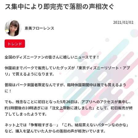
ス集中により即完売で落胆の声相次ぐ
2021/02/02
恵美フローレンス
トレンド
全国のディズニーファンの皆さんに
嬉しいニュースです！
休園前までパークで販売していたグッズが
「東京ディズニーリゾート・アプ
リ」で買えるようになります。
普段はパーク来園者限定なんですが、
臨時休園期間中は誰でも買えるよう
に！
でも、残念なことに
初日となった5月26日は、
アプリへのアクセスが集中し、
約1時間後の10時過ぎには
「注文上限数に達しました」として、初日販売が終
了してしまったようです。
ネット上では
「争奪戦すぎる…」
「これ、結局買えないパターンなのかな」
など、
購入を望んでいた人からの落胆の声が相次いでいます。