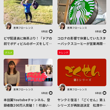
恵美フローレンス
恵美フローレンス
6年前
6年前
ピザ配達員に無茶ぶり！『ドアの
コロナの影響で休業していたスタ
前でボディビルのポーズをして』
ーバックスコーヒーが営業再開
と書いたら…やってくれました
SNSでは歓喜の声「当たり前のよ
グルメ
トレンド
うにスタバを飲めるうれしさ」
恵美フローレンス
恵美フローレンス
6年前
6年前
本田翼Youtubeチャンネル、登
ヤンクミ復活！『ごくせん』第１
録者数200万人突破！！桁違いの
シリーズが再放送決定 松潤や小