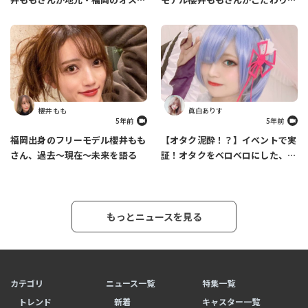
メスポットを紹介します
ファッションについて語ります
櫻井 もも
眞白ありす
5年前
5年前
福岡出身のフリーモデル櫻井もも
【オタク泥酔！？】イベントで実
さん、過去～現在～未来を語る
証！オタクをベロベロにした、あ
りす必殺カクテルの作り方
もっとニュースを見る
カテゴリ
ニュース一覧
特集一覧
トレンド
新着
キャスター一覧