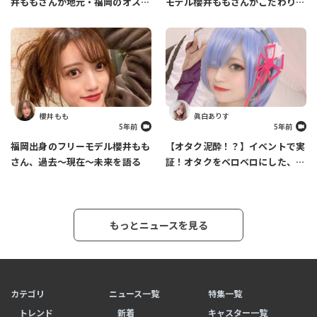
井ももさんが地元・福岡のオスス
モデル櫻井ももさんがこだわりの
メスポットを紹介します
ファッションについて語ります
櫻井 もも
眞白ありす
5年前
5年前
福岡出身のフリーモデル櫻井もも
【オタク泥酔！？】イベントで実
さん、過去～現在～未来を語る
証！オタクをベロベロにした、あ
りす必殺カクテルの作り方
もっとニュースを見る
カテゴリ
ニュース一覧
特集一覧
トレンド
新着
キャスター一覧