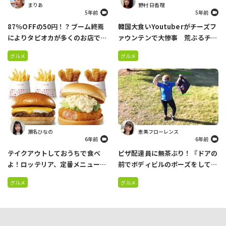
まりあ
野村 日香理
5年前
5年前
87％OFFの50円！？ブーム終焉
韓国大食いYoutuberがチーズフ
によりタピオカが多くのお店で投
ァウンテンで大惨事 荒ぶるチー
げ売り状態…
ズに襲われた動画が一週間で400
グルメ
グルメ
万再生
瀬名ひなの
恵美フローレンス
6年前
6年前
テイクアウトしておうちで食べ
ピザ配達員に無茶ぶり！『ドアの
よ！ロッテリア、定番メニューが
前でボディビルのポーズをして』
お得なセットになった
と書いたら…やってくれました
グルメ
グルメ
「30％OFFバーガーパック」発
売