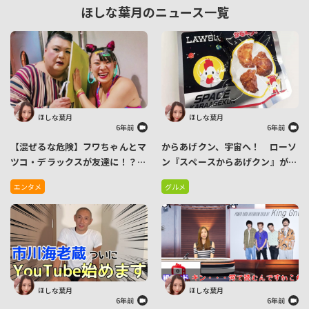
ほしな葉月のニュース一覧
ほしな葉月
ほしな葉月
6年前
6年前
【混ぜるな危険】フワちゃんとマ
からあげクン、宇宙へ！ ローソ
ツコ・デラックスが友達に！？２
ン『スペースからあげクン』が宇
ショット公開でネットには新たな
宙日本食に認証されたことを発表
エンタメ
グルメ
友情を期待する声
ほしな葉月
ほしな葉月
6年前
6年前