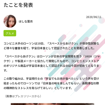
たことを発表
2020/06/11
ほしな葉月
グルメ
コンビニ大手のローソンは10日、『
スペースからあげクン』が保存性試験な
ど様々な審査を経て、宇宙日本食として認証されたことを発表しました。
『スペースからあげクン』は
ローソンが日本の宇宙開発を担う『JAXA（ジャ
クサ）』や製造メーカーと協力して開発したもので、
コンビニエンスストア
のオリジナル商品が
宇宙日本食として認証されるのは今回が初めてとなりま
す。
この取り組みは、
宇宙飛行士の「宇宙でもお肉が食べたい」という声を受け
始まったもので
ローソンでは
「日本食の味を楽しんでもらい、長期滞在の際
の精神的なストレスを和らげてほしい」としています。
（画像は
プレスリリース
から）