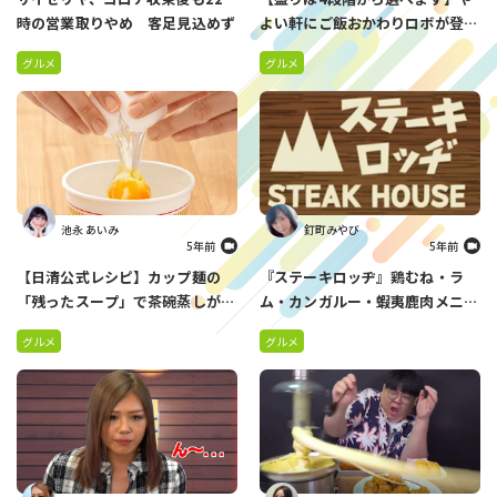
時の営業取りやめ 客足見込めず
よい軒にご飯おかわりロボが登
場 感染症対策の一環で
グルメ
グルメ
池永 あいみ
釘町みやび
5年前
5年前
【日清公式レシピ】カップ麺の
『ステーキロッヂ』鶏むね・ラ
「残ったスープ」で茶碗蒸しがで
ム・カンガルー・蝦夷鹿肉メニュ
きる！？レンチン３分の超簡単グ
ーを発売 ヘルシーなお肉で健康
グルメ
グルメ
ルメ！
をサポート