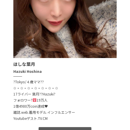
ほしな葉月
Hazuki Hoshina
?Tokyo/４歳ママ??
✩ ⋆ ✩ ⋆ ✩ ⋆ ✩ ⋆ ✩ ⋆ ✩ ⋆ ✩
17ライバー 葉月??Hazuki?
フォロワー?‍
19万人
1億4980万coin達成♥︎
雑誌.web.着用モデル.インフルエンサー
Youtubeゲスト.TV.CM