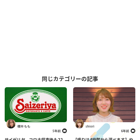
同じカテゴリーの記事
櫻井 もも
shiori
5年前
6年前
サイゼリヤ、コロナ収束後も22
【盛りは4段階から選べます】や