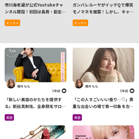
市川海老蔵が公式Youtubeチャ
ガンバレルーヤがイッテQで爆笑
ンネル開設！初回は長男・勸玄く
モノマネを披露！しかし、キャス
んからの質問コーナーでほっこり
ター葉月が “King Gnu” を読め
エンタメ
エンタメ
ずグダグダに…
櫻井 もも
櫻井 もも
5年前
5年前
「新しい美容のかたちを提供す
「この人すごいいい香り…♡」貴
る」新田真剣佑、全身脱毛サロン
重な出会いの場で第一印象を左右
を4月に2店舗オープン
しているのは『香り』だった
美容
美容