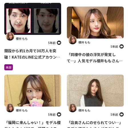
櫻井 もも
櫻井 もも
5年前
5年前
開設から約1カ月で30万人を突
「同棲中の彼の浮気が発覚し
破！KATEのLINE公式アカウント
て…」人気モデル櫻井ももさんが
でできるメイク診断がすごすぎ
過去の恋愛について語ります
美容
る！
櫻井 もも
櫻井 もも
5年前
5年前
「福岡に来んしゃい！」モデル櫻
「店員さんにのせられてつい…」