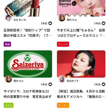
池永 あいみ
櫻井 もも
5年前
5年前
圧倒的芸術！ “彫刻リップ” で話
今まで以上に瞳“ちゅるん” 益若
題の中国コスメ『花西子』（ファ
つばさプロデュースカラコン『バ
ーシーズ）が日本上陸！
ンビシリーズ』がリニューアル
美容
トレンド
Amazonで先行販売中
櫻井 もも
眞白ありす
5年前
5年前
サイゼリヤ、コロナ収束後も22
【移住】渡辺直美、４月から活動
時の営業取りやめ 客足見込めず
拠点をアメリカへ 「最強のエン
ターテイナーになれるように」
グルメ
エンタメ