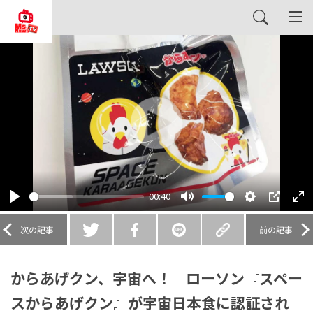
Play
00:40
Play
Mute
Settings
PIP
En
fu
次の記事
前の記事
からあげクン、宇宙へ！ ローソン『スペー
スからあげクン』が宇宙日本食に認証され