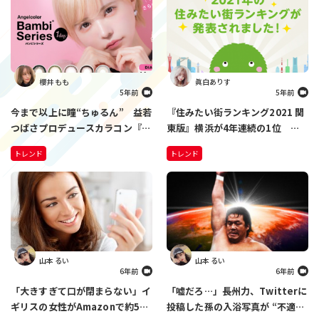
櫻井 もも
眞白ありす
5年前
5年前
今まで以上に瞳“ちゅるん” 益若
『住みたい街ランキング2021 関
つばさプロデュースカラコン『バ
東版』横浜が4年連続の1位 躍
ンビシリーズ』がリニューアル
進したのは、地元愛が目覚めた意
トレンド
トレンド
外なあの街？
山本 るい
山本 るい
6年前
6年前
「大きすぎて口が閉まらない」イ
「嘘だろ…」長州力、Twitterに
ギリスの女性がAmazonで約500
投稿した孫の入浴写真が “不適切