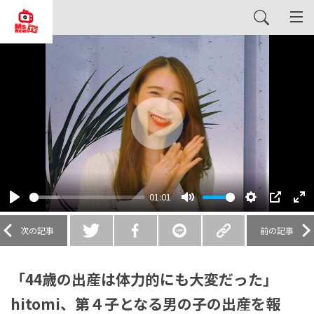
Play
01:01
Play
Mute
Settings
PIP
En
fu
次の記事
前の記事
「44歳の出産は体力的にも大変だった」
hitomi、第４子となる男の子の出産を報