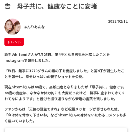
告 母子共に、健康なことに安堵
2021/02/12
あんりあんな
トレンド
歌手のhitomiさんが7月25日、
第4子となる男児を出産したことを
Instagramで報告しました。
「昨日、無事に3270グラムの男の子を出産しました」と第4子が誕生したこ
とを報告し、
幸せいっぱいの親子ショットを公開。
現在hitomiさんは44歳で、高齢出産となりましたが
「母子共に、健康です。
44歳の出産は、なかなか体力的にも大変だったけど…無事に産まれてきてく
れてなによりです」と苦労を振り返りながら安堵の言葉を残しました。
ファンからは
「天使の誕生ですね」など祝福メッセージが寄せられた他、
「今は体を休めて下さいね」などhitomiさんの身体をいたわるコメントも多
く届いていました。