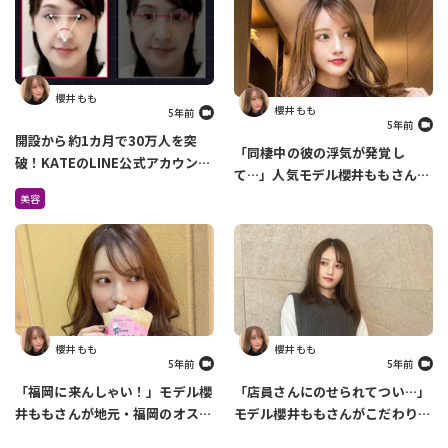
櫻井 もも
櫻井 もも
5年前
5年前
開設から約1カ月で30万人を突
「同棲中の彼の浮気が発覚し
破！KATEのLINE公式アカウント
て…」人気モデル櫻井ももさんが
でできるメイク診断がすごすぎ
過去の恋愛について語ります
美容
る！
櫻井 もも
櫻井 もも
5年前
5年前
「福岡に来んしゃい！」モデル櫻
「店員さんにのせられてつい…」
井ももさんが地元・福岡のオスス
モデル櫻井ももさんがこだわりの
メスポットを紹介します
ファッションについて語ります