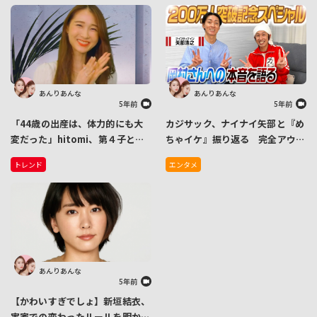
あんりあんな
あんりあんな
5年前
5年前
「44歳の出産は、体力的にも大
カジサック、ナイナイ矢部と『め
変だった」hitomi、第４子とな
ちゃイケ』振り返る 完全アウェ
る男の子の出産を報告 母子共
ーの中、矢部がカジサックにかけ
トレンド
エンタメ
に、健康なことに安堵
た一言とは…
あんりあんな
5年前
【かわいすぎでしょ】新垣結衣、
実家での変わったルールを明か