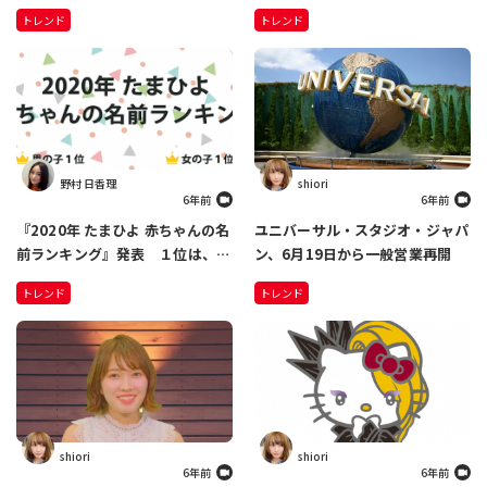
円で購入した人工歯をつけたら…
表現” で削除 さらには、ハッシ
トレンド
トレンド
全世界の人に笑いを届ける結果に
ュタグを間違えて…
野村 日香理
shiori
6年前
6年前
『2020年 たまひよ 赤ちゃんの名
ユニバーサル・スタジオ・ジャパ
前ランキング』発表 １位は、男
ン、6月19日から一般営業再開
の子「蓮」3年連続 女の子「陽
トレンド
トレンド
葵」5年連続 急上昇した名前
は…
shiori
shiori
6年前
6年前