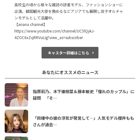
高校生の頃から様々な雑誌の読者モデル、ファッションショーに
出演。韓国観光大使を務めるなどアジアでも展開し双子オルチャ
ンモデルとして活躍中。
【ariana channel】
https://www.youtube.com/channel/UC5lQykJ-
4ZOC6xZqRRVuLIg?view_as=subscriber
キャスター詳細はこちら
あなたにオススメのニュース
指原莉乃、木下優樹菜＆藤本敏史「憧れのカップル」に
疑問 「そ…
「同棲中の彼の浮気が発覚して…」人気モデル櫻井もも
さんが過去…