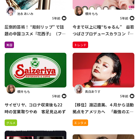
池永 あいみ
櫻井 もも
5年前
5年前
圧倒的芸術！ “彫刻リップ” で話
今まで以上に瞳“ちゅるん” 益若
題の中国コスメ『花西子』（ファ
つばさプロデュースカラコン『バ
ーシーズ）が日本上陸！
ンビシリーズ』がリニューアル
美容
トレンド
Amazonで先行販売中
櫻井 もも
眞白ありす
5年前
5年前
サイゼリヤ、コロナ収束後も22
【移住】渡辺直美、４月から活動
時の営業取りやめ 客足見込めず
拠点をアメリカへ 「最強のエン
ターテイナーになれるように」
グルメ
エンタメ