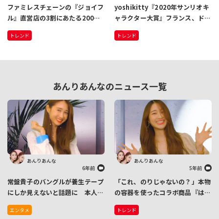
ファミレスチェーンの『ジョイフ
yoshikitty『2020年サンリオキ
ル』直営店の3割にあたる200店
ャラクター大賞』フランス、ドイ
舗を順次閉店 新型コロナによる
ツ、ブラジルで1位獲得 「世界
トレンド
トレンド
売上減少のため
各国でこれだけ健闘できてうれし
い」
あんりあんなのニュース一覧
あんりあんな
あんりあんな
6年前
5年前
常盤貴子のバングルが養生テープ
「これ、のりじゃないの？」本物
にしか見えないと話題に 本人の
の容器を使ったコラボ商品『はち
さすがの切り返しにファン爆笑
みつアラビックリ!?ヤマト』発売
エンタメ
トレンド