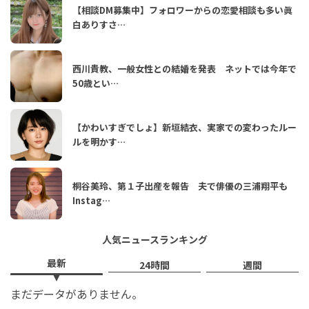
【相談DM募集中】フォロワーからの恋愛相談も多い眞
白ありすさ…
西川貴教、一般女性との結婚を発表 ネットでは今年で
50歳とい…
【かわいすぎでしょ】新垣結衣、実家での変わったルー
ルを明かす…
桐谷美玲、第１子出産を報告 夫で俳優の三浦翔平も
Instag…
人気ニュースランキング
最新
24時間
週間
まだデータがありません。