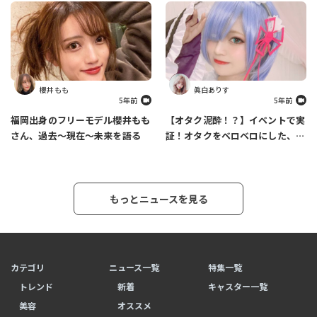
櫻井 もも
眞白ありす
5年前
5年前
福岡出身のフリーモデル櫻井もも
【オタク泥酔！？】イベントで実
さん、過去～現在～未来を語る
証！オタクをベロベロにした、あ
りす必殺カクテルの作り方
もっとニュースを見る
カテゴリ
ニュース一覧
特集一覧
トレンド
新着
キャスター一覧
美容
オススメ