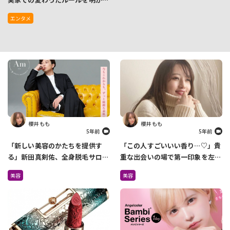
す 「お供えしていたパイナップ
エンタメ
ルを…」
櫻井 もも
櫻井 もも
5年前
5年前
「新しい美容のかたちを提供す
「この人すごいいい香り…♡」貴
る」新田真剣佑、全身脱毛サロン
重な出会いの場で第一印象を左右
を4月に2店舗オープン
しているのは『香り』だった
美容
美容