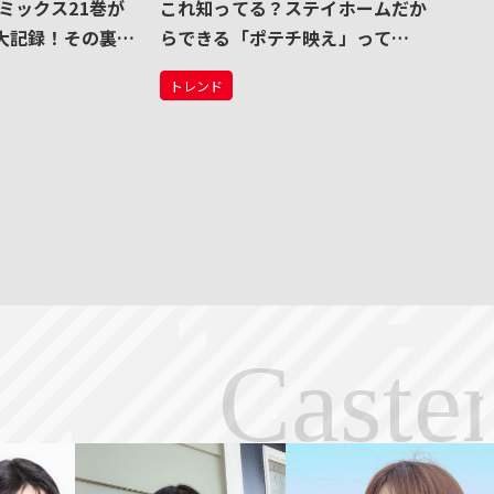
ミックス21巻が
これ知ってる？ステイホームだか
の大記録！その裏で
らできる「ポテチ映え」って
はあの化け物コン
何！？
トレンド