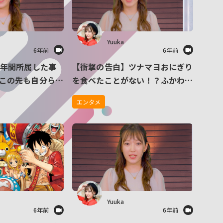
Yuuka
6年前
6年前
4年間所属した事
【衝撃の告白】ツナマヨおにぎり
この先も自分らし
を食べたことがない！？ふかわり
」
ょうさんツナマヨ未経験を明かす
エンタメ
Yuuka
6年前
6年前