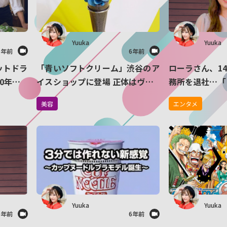
Yuuka
Yuuka
6年前
6年前
ットドラ
「青いソフトクリーム」渋谷のア
ローラさん、1
0年ぶ
イスショップに登場 正体はヴィ
務所を退社…「
kaの歌
ーガンメニューでした
く頑張っていく
美容
エンタメ
Yuuka
Yuuka
6年前
6年前