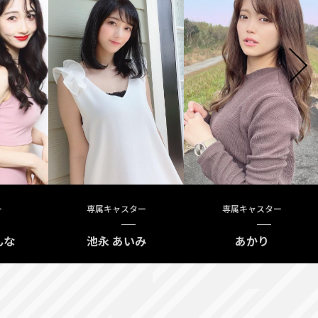
ー
専属キャスター
専属キャスター
んな
池永 あいみ
あかり