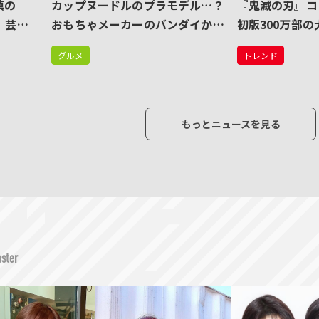
慎の
カップヌードルのプラモデル…？
『鬼滅の刃』コ
、芸能
おもちゃメーカーのバンダイから
初版300万部
クオリティ高すぎのプラモデルが
盛り上がったの
グルメ
トレンド
発売される
テンツ！？
もっとニュースを見る
ster