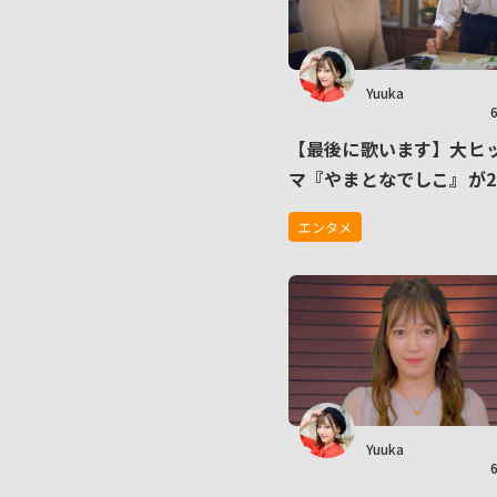
Yuuka
【最後に歌います】大ヒ
マ『やまとなでしこ』が2
りに復活！キャスターYuu
エンタメ
声も必見です！
Yuuka