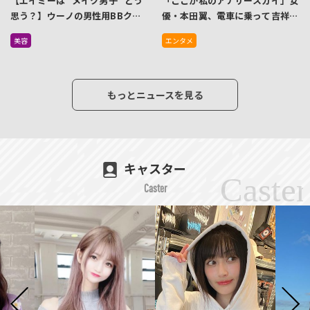
【エイミーは ”メイク男子” どう
「ここが私のアナザースカイ」女
思う？】ウーノの男性用BBクリ
優・本田翼、電車に乗って吉祥寺
ーム 『フェイスカラークリエイ
を堂々とぶらぶらする姿にファン
美容
エンタメ
ター』シリーズが累計出荷個数
がざわつく
100万個を突破！
もっとニュースを見る
キャスター
Caster