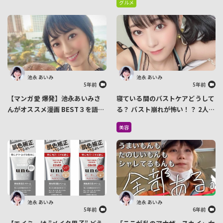
グルメ
ルメ！
池永 あいみ
池永 あいみ
5年前
5年前
【マンガ愛 爆発】池永あいみさ
寝ている間のバストケアどうして
んがオススメ漫画 BEST３を語っ
る？ バスト崩れが怖い！？ 2人に
てくれました
1人が「寝る時もブラジャー」派
美容
らしい
池永 あいみ
池永 あいみ
5年前
6年前