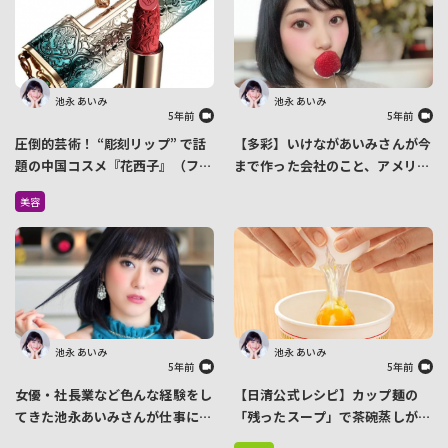
池永 あいみ
池永 あいみ
5年前
5年前
圧倒的芸術！ “彫刻リップ” で話
【多彩】いけながあいみさんが今
題の中国コスメ『花西子』（ファ
まで作った会社のこと、アメリカ
ーシーズ）が日本上陸！
の好きな街、タイプの男性まで
美容
Amazonで先行販売中
色々語ります
池永 あいみ
池永 あいみ
5年前
5年前
女優・社長業など色んな経験をし
【日清公式レシピ】カップ麺の
てきた池永あいみさんが仕事につ
「残ったスープ」で茶碗蒸しがで
いて語る
きる！？レンチン３分の超簡単グ