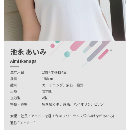
池永 あいみ
Aimi Ikenaga
生年月日
1987年4月24日
身長
158cm
趣味
ガーデニング、旅行、投資
出身
東京都
血液型
A型
特技・資格
絵を描く事、乗馬、バイオリン、ピアノ
女優・社長・アイドルを経て今はフリーランス♡ (いけながあいみ)
通称 “エイミー”