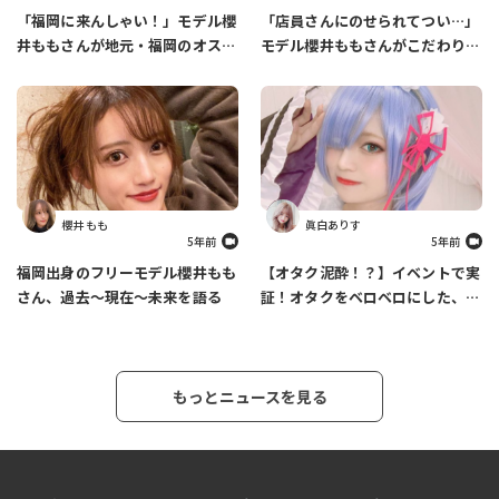
「福岡に来んしゃい！」モデル櫻
「店員さんにのせられてつい…」
井ももさんが地元・福岡のオスス
モデル櫻井ももさんがこだわりの
メスポットを紹介します
ファッションについて語ります
櫻井 もも
眞白ありす
5年前
5年前
福岡出身のフリーモデル櫻井もも
【オタク泥酔！？】イベントで実
さん、過去～現在～未来を語る
証！オタクをベロベロにした、あ
りす必殺カクテルの作り方
もっとニュースを見る