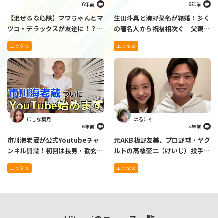
6年前
6年前
【混ぜるな危険】フワちゃんとマ
生田斗真と清野菜名が結婚！多く
ツコ・デラックスが友達に！？２
の著名人から祝福相次ぐ 父親役
ショット公開でネットには新たな
演じた佐藤二朗「父からのお願い
エンタメ
エンタメ
友情を期待する声
だ。幸せになりなさい。」
ほしな葉月
はるにゃ
6年前
5年前
市川海老蔵が公式Youtubeチャ
元AKB板野友美、プロ野球・ヤク
ンネル開設！初回は長男・勸玄く
ルトの高橋奎二（けいじ）投手と
んからの質問コーナーでほっこり
の結婚を発表！祝福の声の一方
エンタメ
エンタメ
で、あの芸人に注目も…