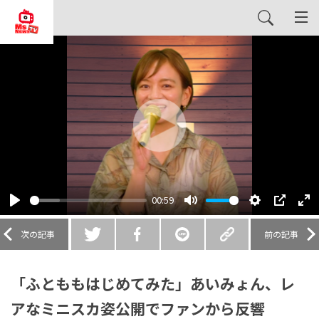
Play
00:59
Play
Mute
Settings
PIP
En
fu
次の記事
前の記事
「ふとももはじめてみた」あいみょん、レ
アなミニスカ姿公開でファンから反響