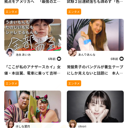
拠点をアメリカへ 「最強のエン
試験２回連続落ちも諦めず「色ん
ターテイナーになれるように」
な人に無理だよって言われたけ
エンタメ
エンタメ
ど」
池永 あいみ
あんりあんな
6年前
6年前
「ここが私のアナザースカイ」女
常盤貴子のバングルが養生テープ
優・本田翼、電車に乗って吉祥寺
にしか見えないと話題に 本人の
を堂々とぶらぶらする姿にファン
さすがの切り返しにファン爆笑
エンタメ
エンタメ
がざわつく
ほしな葉月
shiori