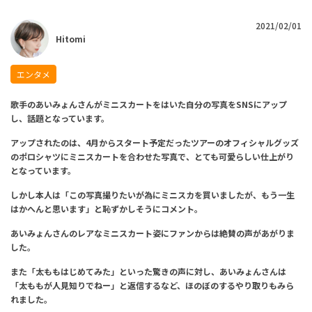
2021/02/01
Hitomi
エンタメ
歌手のあいみょんさんがミニスカートをはいた自分の写真をSNSにアップ
し、話題となっています。
アップされたのは、
4
月からスタート予定だったツアーのオフィシャルグッズ
のポロシャツにミニスカートを合わせた写真で、
とても可愛らしい仕上がり
となっています。
しかし本人は
「この写真撮りたいが為にミニスカを買いましたが、もう一生
はかへんと思います」と
恥ずかしそうにコメント。
あいみょんさんのレアなミニスカート姿にファンからは絶賛の声があがりま
した。
また「太ももはじめてみた」といった驚きの声に対し、
あいみょんさんは
「太ももが人見知りでねー」と返信するなど、
ほのぼのするやり取りもみら
れました。