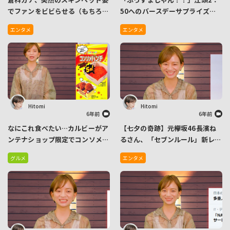
でファンをビビらせる（もちろん
50へのバースデーサプライズ動
特殊メイクです）
画で草彅剛とユースケ・サンタマ
エンタメ
エンタメ
リアがVTRでお祝い
Hitomi
Hitomi
6年前
6年前
なにこれ食べたい…カルビーがア
【七夕の奇跡】元欅坂46長濱ね
ンテナショップ限定でコンソメ風
るさん、「セブンルール」新レギ
味５倍の『揚げたてポテトチップ
ュラー就任で卒業後初のメディア
グルメ
エンタメ
ス コンソメ５倍パンチ』発売
出演！ファン「ねるちゃん、おか
えり」