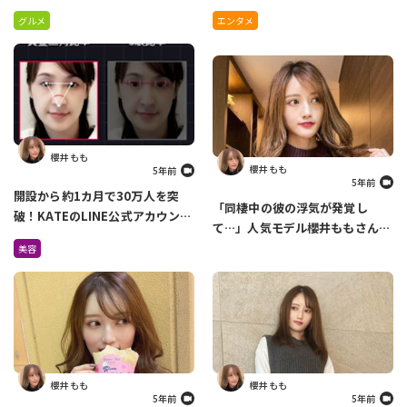
ターテイナーになれるように」
グルメ
エンタメ
櫻井 もも
櫻井 もも
5年前
5年前
開設から約1カ月で30万人を突
「同棲中の彼の浮気が発覚し
破！KATEのLINE公式アカウント
て…」人気モデル櫻井ももさんが
でできるメイク診断がすごすぎ
過去の恋愛について語ります
美容
る！
櫻井 もも
櫻井 もも
5年前
5年前