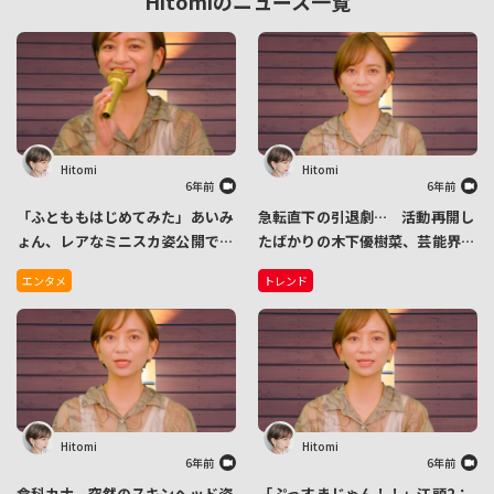
Hitomiのニュース一覧
Hitomi
Hitomi
6年前
6年前
「ふとももはじめてみた」あいみ
急転直下の引退劇… 活動再開し
ょん、レアなミニスカ姿公開でフ
たばかりの木下優樹菜、芸能界引
ァンから反響
退！事務所は「信頼関係を維持す
エンタメ
トレンド
ることが著しく困難」と判断
Hitomi
Hitomi
6年前
6年前
倉科カナ、突然のスキンヘッド姿
「ぷっすまじゃん！！」江頭2：