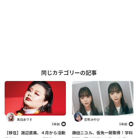
同じカテゴリーの記事
眞白ありす
釘町みやび
5年前
5年前
【移住】渡辺直美、４月から活動
藤田ニコル、仮免一発取得！学科