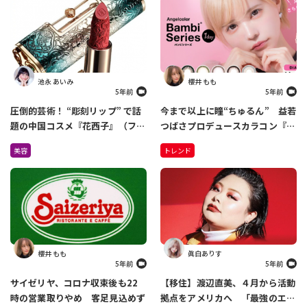
池永 あいみ
櫻井 もも
5年前
5年前
圧倒的芸術！ “彫刻リップ” で話
今まで以上に瞳“ちゅるん” 益若
題の中国コスメ『花西子』（ファ
つばさプロデュースカラコン『バ
ーシーズ）が日本上陸！
ンビシリーズ』がリニューアル
美容
トレンド
Amazonで先行販売中
櫻井 もも
眞白ありす
5年前
5年前
サイゼリヤ、コロナ収束後も22
【移住】渡辺直美、４月から活動
時の営業取りやめ 客足見込めず
拠点をアメリカへ 「最強のエン