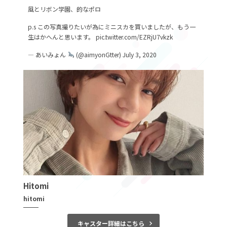
風とリボン学園、的なポロ
p.s この写真撮りたいが為にミニスカを買いましたが、もう一
生はかへんと思います。
pic.twitter.com/EZRjU7vkzk
— あいみょん
(@aimyonGtter)
July 3, 2020
Hitomi
hitomi
キャスター詳細はこちら