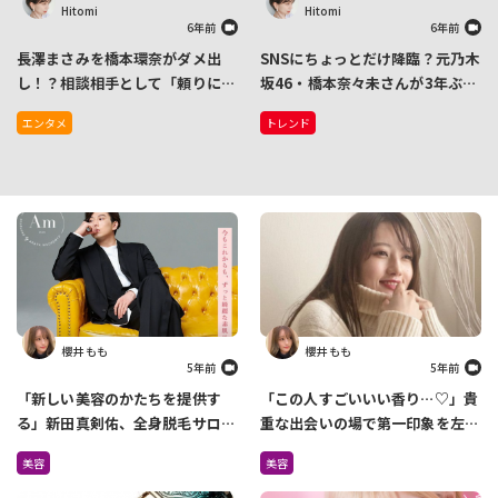
Hitomi
Hitomi
6年前
6年前
長澤まさみを橋本環奈がダメ出
SNSにちょっとだけ降臨？元乃木
し！？相談相手として「頼りにな
坂46・橋本奈々未さんが3年ぶり
る」
の浮上でトレンド1位に
エンタメ
トレンド
櫻井 もも
櫻井 もも
5年前
5年前
「新しい美容のかたちを提供す
「この人すごいいい香り…♡」貴
る」新田真剣佑、全身脱毛サロン
重な出会いの場で第一印象を左右
を4月に2店舗オープン
しているのは『香り』だった
美容
美容