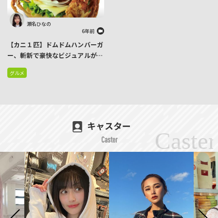
瀬名ひなの
6年前
【カニ１匹】ドムドムハンバーガ
ー、斬新で豪快なビジュアルが話
題の『丸ごと!!カニバーガー』販
グルメ
売開始 早くも完売続出のもよう
キャスター
Caster