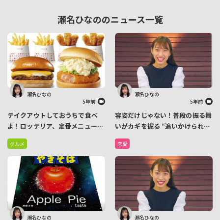
瀬名ひなののニュース一覧
瀬名ひなの
瀬名ひなの
5年前
5年前
テイクアウトしておうちで食べ
容姿だけじゃない！普段の振る舞
よ！ロッテリア、定番メニューが
いがカギを握る “追いかけられる
お得なセットになった
女子” が共通して持っている３つ
グルメ
恋愛
「30％OFFバーガーパック」発
の要素
売
瀬名ひなの
瀬名ひなの