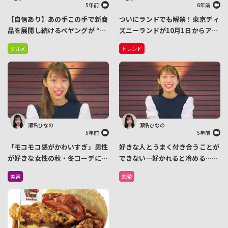
5年前
6年前
【自信あり】あの手この手で新商
ついにランドでも解禁！東京ディ
品を展開し続けるペヤングが “ア
ズニーランドが10月1日からアル
ップルパイ味” のやきそばを新発
コール飲料のテスト販売開始 テ
グルメ
トレンド
売
ーブルサービスを行っている一部
レストランで提供
瀬名ひなの
瀬名ひなの
5年前
5年前
「モコモコ感がかわいすぎ」男性
好きな人とうまく付き合うことが
が好きな女性の秋・冬コーデにつ
できない…好かれると冷める…
いて、モデルの瀬名ひなのがお話
こんな「カエル化現象」を克服す
美容
恋愛
しします
るには？