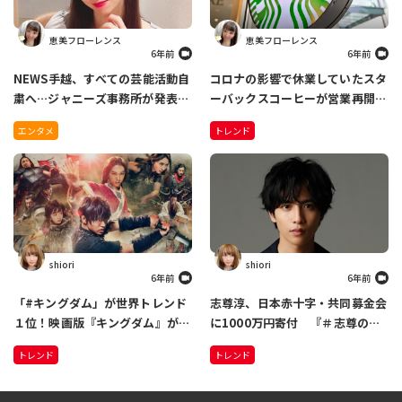
恵美フローレンス
恵美フローレンス
6年前
6年前
NEWS手越、すべての芸能活動自
コロナの影響で休業していたスタ
粛へ…ジャニーズ事務所が発表
ーバックスコーヒーが営業再開
「行動に気をつけるよう伝えてき
SNSでは歓喜の声「当たり前のよ
エンタメ
トレンド
たが、本人に理解させることがで
うにスタバを飲めるうれしさ」
きず」
shiori
shiori
6年前
6年前
「#キングダム」が世界トレンド
志尊淳、日本赤十字・共同募金会
１位！映画版『キングダム』が地
に1000万円寄付 『＃志尊の自
上波初放送で大反響「日本映画の
粛部屋』プロジェクトの売上の一
トレンド
トレンド
誇りを感じた」
部から医療従事者に