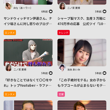
Arly（あーりー）
二ノ宮 夏稀
6年前
5年前
サンドウィッチマン伊達さん、ナ
シャープ製マスク、生産３万箱に
イツ塙さんに対し怒りのブログを
470万件の応募 公式ツイ「107
アップ！きっかけはガラケ
年の歴史で最大のヒット商品がマ
エンタメ
トレンド
ー・・・？
スクになってしまいそうで複雑」
二ノ宮 夏稀
池永 あいみ
5年前
5年前
「好きなことではなくて〇〇をや
「この子絶対モテる」女の子から
れ」トップYoutuber・ラファエ
もラブコールが止まらないモテ子
ルが “成功の秘訣” を告白
の特徴教えます。
エンタメ
恋愛