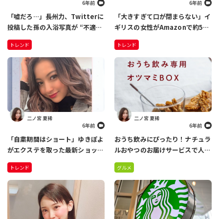
6年前
6年前
「嘘だろ…」長州力、Twitterに
「大きすぎて口が閉まらない」イ
投稿した孫の入浴写真が “不適切
ギリスの女性がAmazonで約500
表現” で削除 さらには、ハッシ
円で購入した人工歯をつけたら…
トレンド
トレンド
ュタグを間違えて…
全世界の人に笑いを届ける結果に
二ノ宮 夏稀
二ノ宮 夏稀
6年前
6年前
「自粛期間はショート」ゆきぽよ
おうち飲みにぴったり！ナチュラ
がエクステを取った最新ショット
ルおやつのお届けサービスで人気
を公開 こっちのほうがいい！と
のスナックミーからワインに合う
トレンド
グルメ
絶賛の声
『オツマミー』が発売