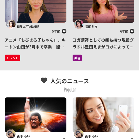
REI WATANABE
豊田えま
5年前
6年前
アニメ『ちびまる子ちゃん』、キ
ヨガ講師としての顔も持つ現役グ
ートン山田が3月末で卒業 開始
ラドル豊田えまがヨガによって得
から約31年間ナレーションを務
られた健康的なメリットを紹介し
トレンド
美容
める
ます！
人気のニュース
Popular
山本 るい
山本 るい