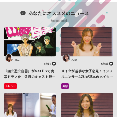
あなたにオススメのニュース
Recommend
のん
AZU
5年前
6年前
『幽☆遊☆白書』がNetflixで実
メイクが苦手な女子必見！インフ
写ドラマ化 注目のキャスト陣は
ルエンサーAZUが基本のメイク
後日発表
方法をレクチャーします
トレンド
美容