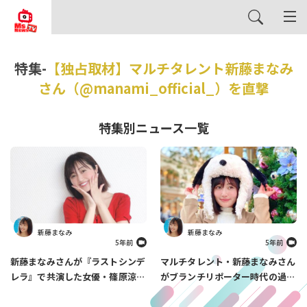
特集-
【独占取材】マルチタレント新藤まなみ
さん（@manami_official_）を直撃
特集別ニュース一覧
新藤まなみ
新藤まなみ
5年前
5年前
新藤まなみさんが『ラストシンデ
マルチタレント・新藤まなみさん
レラ』で共演した女優・篠原涼子
がブランチリポーター時代の過酷
さんとのエピソードを披露してく
な〇〇について激白…
れました